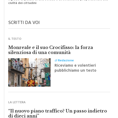
civiltà dei cittadini
SCRITTI DA VOI
IL TESTO
Monreale e il suo Crocifisso: la forza
silenziosa di una comunità
di
Redazione
Riceviamo e volentieri
pubblichiamo un testo
inviato dalla scrittrice
monrealese Mariella
Sapienza all'indomani della
Festa del Santissimo
Crocifisso
LA LETTERA
“Il nuovo piano traffico? Un passo indietro
di dieci anni”