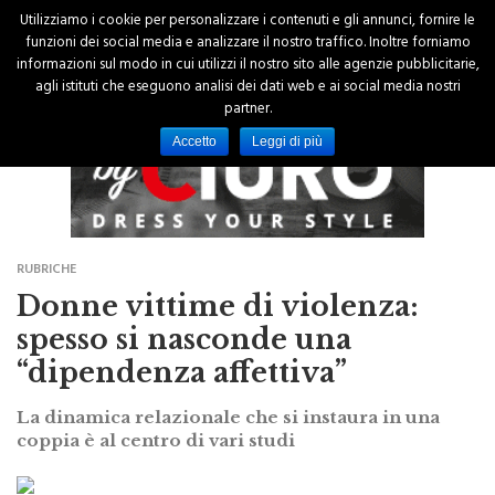
Utilizziamo i cookie per personalizzare i contenuti e gli annunci, fornire le
funzioni dei social media e analizzare il nostro traffico. Inoltre forniamo
informazioni sul modo in cui utilizzi il nostro sito alle agenzie pubblicitarie,
agli istituti che eseguono analisi dei dati web e ai social media nostri
partner.
Accetto
Leggi di più
RUBRICHE
Donne vittime di violenza:
spesso si nasconde una
“dipendenza affettiva”
La dinamica relazionale che si instaura in una
coppia è al centro di vari studi