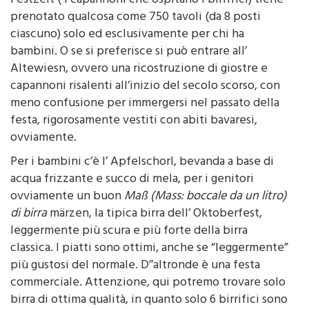
Festzelt ( i capannoni che ospitano i birrifici) tiene
prenotato qualcosa come 750 tavoli (da 8 posti
ciascuno) solo ed esclusivamente per chi ha
bambini. O se si preferisce si può entrare all’
Altewiesn, ovvero una ricostruzione di giostre e
capannoni risalenti all’inizio del secolo scorso, con
meno confusione per immergersi nel passato della
festa, rigorosamente vestiti con abiti bavaresi,
ovviamente.
Per i bambini c’è l’ Apfelschorl, bevanda a base di
acqua frizzante e succo di mela, per i genitori
ovviamente un buon
Maß (Mass: boccale da un litro)
di birra
märzen, la tipica birra dell’ Oktoberfest,
leggermente più scura e più forte della birra
classica. I piatti sono ottimi, anche se “leggermente”
più gustosi del normale. D’’altronde è una festa
commerciale. Attenzione, qui potremo trovare solo
birra di ottima qualità, in quanto solo 6 birrifici sono