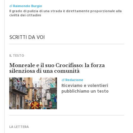
di
Raimondo Burgio
Il grado di pulizia di una strada è direttamente proporzionale alla
civiltà dei cittadini
SCRITTI DA VOI
IL TESTO
Monreale e il suo Crocifisso: la forza
silenziosa di una comunità
di
Redazione
Riceviamo e volentieri
pubblichiamo un testo
inviato dalla scrittrice
monrealese Mariella
Sapienza all'indomani della
Festa del Santissimo
Crocifisso
LA LETTERA