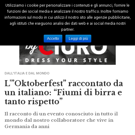
Utilizziamo i cookie per personalizzare i contenuti e gli annunci, fornire le
funzioni dei social media e analizzare il nostro traffico. Inoltre forniamo
informazioni sul modo in cui utilizzi il nostro sito alle agenzie pubblicitarie,
agli istituti che eseguono analisi dei dati web e ai social media nostri
partner.
Accetto
Leggi di più
DALL'ITALIA E DAL MONDO
L'”Oktoberfest” raccontato da
un italiano: “Fiumi di birra e
tanto rispetto”
Il racconto di un evento conosciuto in tutto il
mondo dal nostro collaboratore che vive in
Germania da anni