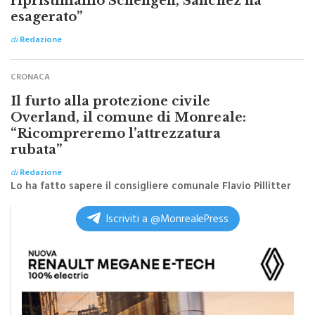
Tajani “Finito il pericolo
ripristiniamo Schengen, Sanchez ha
esagerato”
di
Redazione
CRONACA
Il furto alla protezione civile
Overland, il comune di Monreale:
“Ricompreremo l’attrezzatura
rubata”
di
Redazione
Lo ha fatto sapere il consigliere comunale Flavio Pillitter
Iscriviti a @MonrealePress