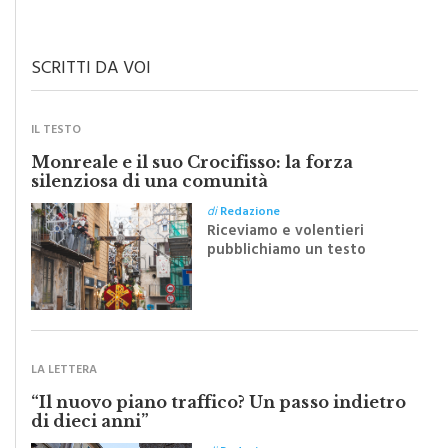
Il grado di pulizia di una strada è direttamente proporzionale alla
civiltà dei cittadini
SCRITTI DA VOI
IL TESTO
Monreale e il suo Crocifisso: la forza
silenziosa di una comunità
di
Redazione
Riceviamo e volentieri
pubblichiamo un testo
inviato dalla scrittrice
monrealese Mariella
Sapienza all'indomani della
Festa del Santissimo
Crocifisso
LA LETTERA
“Il nuovo piano traffico? Un passo indietro
di dieci anni”