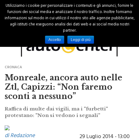
Utilizziamo i cookie per personalizzare i contenuti e gli annunci, fornire le
funzioni dei social media e analizzare il nostro traffico. Inoltre forniamo
informazioni sul modo in cui utilizzi il nostro sito alle agenzie pubblicitarie,
agli istituti che eseguono analisi dei dati web e ai social media nostri
partner.
Accetto
Leggi di più
CRONACA
Monreale, ancora auto nelle
Ztl, Capizzi: “Non faremo
sconti a nessuno”
Raffica di multe dai vigili, ma i "furbetti"
protestano: "Non si vedono i segnali"