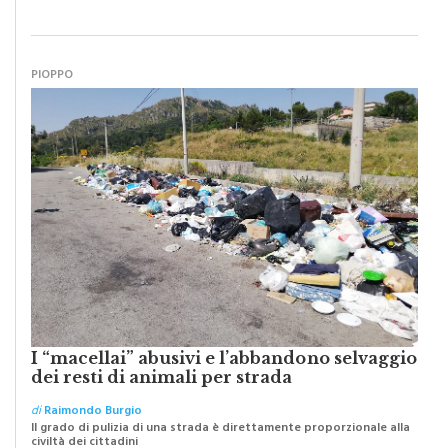
Abbiamo lottato da sempre per eliminare barriere e distanze e
oggi dobbiamo ripartire per ricostruire certezze
PIOPPO
I “macellai” abusivi e l’abbandono selvaggio
dei resti di animali per strada
di
Raimondo Burgio