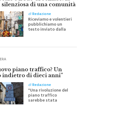
ale e il suo Crocifisso: la
 silenziosa di una comunità
di
Redazione
Riceviamo e volentieri
pubblichiamo un
testo inviato dalla
scrittrice monrealese
Mariella Sapienza
all'indomani della
Festa del Santissimo
Crocifisso
ERA
uovo piano traffico? Un
 indietro di dieci anni”
di
Redazione
"Una rivoluzione del
piano traffico
sarebbe stata
efficace se preceduta
da una rivoluzione
culturale"