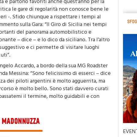
ta e partono favoriti anche quest’anno per la
itica le gare di regolarità non conosce bene le
ri -. Sfido chiunque a rispettare i tempi al
ento sulla Gara: “Il Giro di Sicilia nei tempi
portanti del panorama automobilistico e
ante – dice – e lo dico da siciliano. Tra l’altro
suggestivo e ci permette di visitare luoghi
uti”.
o, Angelo Accardo, a bordo della sua MG Roadster
nda Messina: “Sono felicissimo di esserci – dice
a dei piloti argentini è molto agguerrita, ma
rcorso è molto bello. Sono stati davvero curati
 passatemi il termine, molto guidabili e con
EVEN