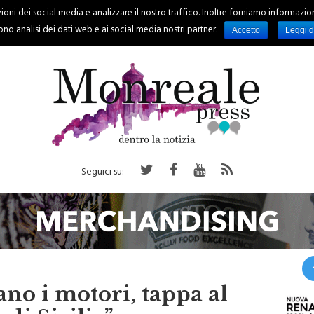
oni dei social media e analizzare il nostro traffico. Inoltre forniamo informazioni s
PALERMO
REGIONE
EVENTI
RUBRICHE
SPORT
no analisi dei dati web e ai social media nostri partner.
Accetto
Leggi d
Seguici su:
o i motori, tappa al