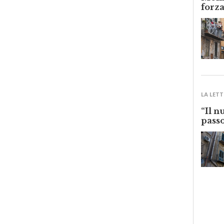
Monre
forza
LA LETT
“Il n
passo