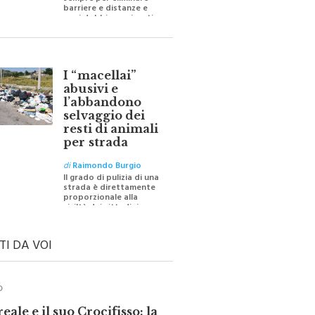
sempre per eliminare
barriere e distanze e
oggi dobbiamo ripartire
per ricostruire certezze
I “macellai”
abusivi e
l’abbandono
selvaggio dei
resti di animali
per strada
di
Raimondo Burgio
Il grado di pulizia di una
strada è direttamente
proporzionale alla
civiltà dei cittadini
TI DA VOI
O