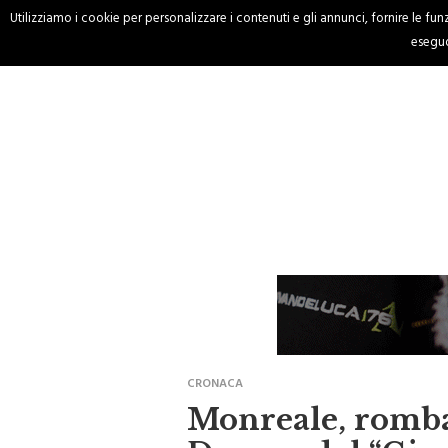
Utilizziamo i cookie per personalizzare i contenuti e gli annunci, fornire le funzi
HOME
CRONACA
eseguo
CRONACA
Monreale, romban