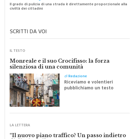
di
Raimondo Burgio
Il grado di pulizia di una strada è direttamente proporzionale alla
civiltà dei cittadini
SCRITTI DA VOI
IL TESTO
Monreale e il suo Crocifisso: la forza
silenziosa di una comunità
di
Redazione
Riceviamo e volentieri
pubblichiamo un testo
inviato dalla scrittrice
monrealese Mariella
Sapienza all'indomani della
Festa del Santissimo
Crocifisso
LA LETTERA