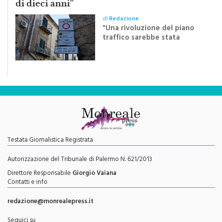
“Il nuovo piano traffico? Un passo indietro
di dieci anni”
di
Redazione
"Una rivoluzione del piano
traffico sarebbe stata
efficace se preceduta da
una rivoluzione culturale"
Testata Giornalistica Registrata
Autorizzazione del Tribunale di Palermo N. 621/2013
Direttore Responsabile
Giorgio Vaiana
Contatti e info
redazione@monrealepress.it