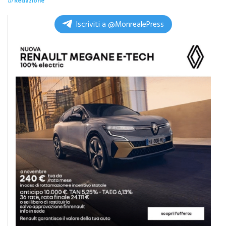
Iscriviti a @MonrealePress