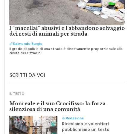
I “macellai” abusivi e l’abbandono selvaggio
dei resti di animali per strada
di
Raimondo Burgio
Il grado di pulizia di una strada è direttamente proporzionale alla
civiltà dei cittadini
SCRITTI DA VOI
IL TESTO
Monreale e il suo Crocifisso: la forza
silenziosa di una comunità
di
Redazione
Riceviamo e volentieri
pubblichiamo un testo
inviato dalla scrittrice
monrealese Mariella