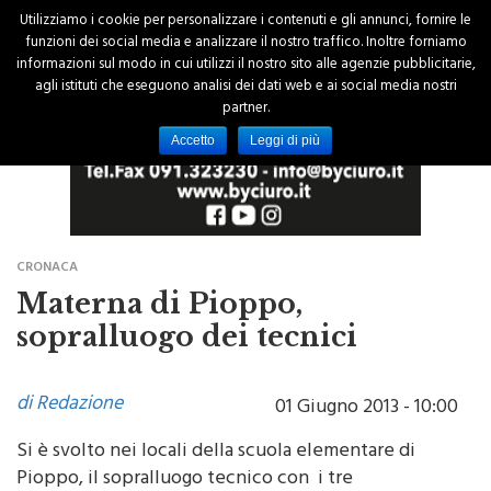
Utilizziamo i cookie per personalizzare i contenuti e gli annunci, fornire le
funzioni dei social media e analizzare il nostro traffico. Inoltre forniamo
informazioni sul modo in cui utilizzi il nostro sito alle agenzie pubblicitarie,
agli istituti che eseguono analisi dei dati web e ai social media nostri
partner.
Accetto
Leggi di più
CRONACA
Materna di Pioppo,
sopralluogo dei tecnici
di Redazione
01 Giugno 2013 - 10:00
Si è svolto nei locali della scuola elementare di
Pioppo, il sopralluogo tecnico con i tre
professionisti che hanno ricevuto l’incarico dal