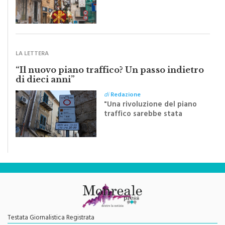
Sapienza all'indomani della
Festa del Santissimo
Crocifisso
LA LETTERA
“Il nuovo piano traffico? Un passo indietro
di dieci anni”
di
Redazione
"Una rivoluzione del piano
traffico sarebbe stata
efficace se preceduta da
una rivoluzione culturale"
Testata Giornalistica Registrata
Autorizzazione del Tribunale di Palermo N. 621/2013