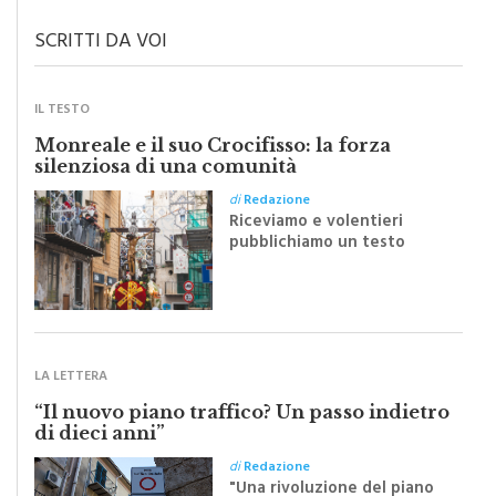
SCRITTI DA VOI
IL TESTO
Monreale e il suo Crocifisso: la forza
silenziosa di una comunità
di
Redazione
Riceviamo e volentieri
pubblichiamo un testo
inviato dalla scrittrice
monrealese Mariella
Sapienza all'indomani della
Festa del Santissimo
Crocifisso
LA LETTERA
“Il nuovo piano traffico? Un passo indietro
di dieci anni”
di
Redazione
"Una rivoluzione del piano