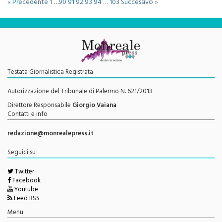
« Precedente
1
…
90
91
92
93
94
…
103
Successivo »
Testata Giornalistica Registrata
Autorizzazione del Tribunale di Palermo N. 621/2013
Direttore Responsabile
Giorgio Vaiana
Contatti e info
redazione@monrealepress.it
Seguici su
Twitter
Facebook
Youtube
Feed RSS
Menu