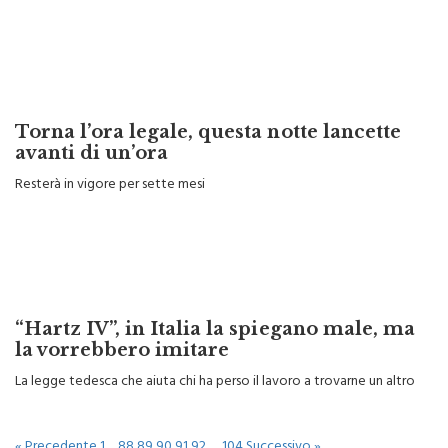
Torna l’ora legale, questa notte lancette
avanti di un’ora
Resterà in vigore per sette mesi
“Hartz IV”, in Italia la spiegano male, ma
la vorrebbero imitare
La legge tedesca che aiuta chi ha perso il lavoro a trovarne un altro
« Precedente
1
…
88
89
90
91
92
…
104
Successivo »