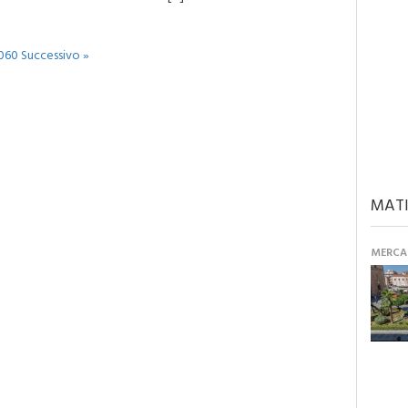
060
Successivo »
MATI
MERCAN