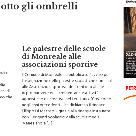
sotto gli ombrelli
a
Le palestre delle scuole
di Monreale alle
associazioni sportive
 i
uli e
Il Comune di Monreale ha pubblicato l’avviso per
l’assegnazione delle palestre scolastiche comunali
alia
alle Associazioni sportive del territorio al fine
chi di
di promuovere ed incrementare le attività
uoco che
agonistiche e ricreative nel territorio. “Così come
negli anni precedenti – ha dichiarato il sindaco
Filippo Di Matteo – grazie alla sinergia instaurata
con i Dirigenti Scolastici della scuola media
Veneziano e […]