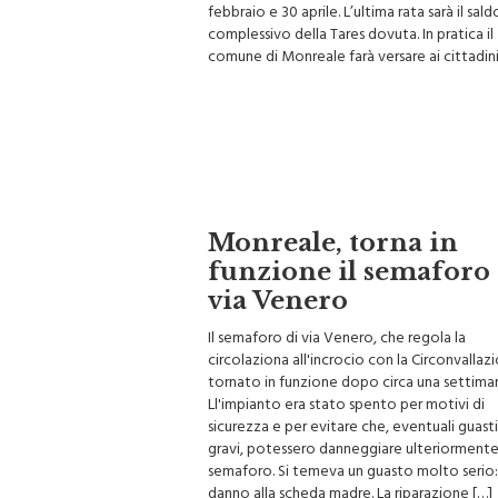
febbraio e 30 aprile. L’ultima rata sarà il sald
complessivo della Tares dovuta. In pratica il
comune di Monreale farà versare ai cittadini
Monreale, torna in
funzione il semaforo 
via Venero
Il semaforo di via Venero, che regola la
circolaziona all'incrocio con la Circonvallaz
tornato in funzione dopo circa una settima
Ll'impianto era stato spento per motivi di
sicurezza e per evitare che, eventuali guasti
gravi, potessero danneggiare ulteriormente 
semaforo. Si temeva un guasto molto serio:
danno alla scheda madre. La riparazione […]