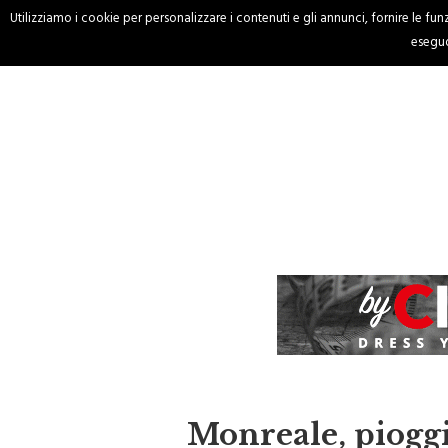
Utilizziamo i cookie per personalizzare i contenuti e gli annunci, fornire le funzi
HOME
CRONACA
eseguo
Monreale, pioggia