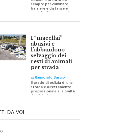
Abbiamo lottato da
sempre per eliminare
barriere e distanze e
oggi dobbiamo ripartire
per ricostruire certezze
O
I “macellai”
abusivi e
l’abbandono
selvaggio dei
resti di animali
per strada
di
Raimondo Burgio
Il grado di pulizia di una
strada è direttamente
proporzionale alla civiltà
dei cittadini
TTI DA VOI
TO