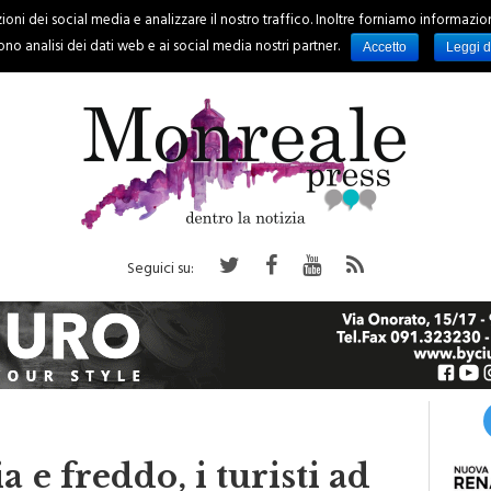
oni dei social media e analizzare il nostro traffico. Inoltre forniamo informazioni s
PALERMO
REGIONE
EVENTI
RUBRICHE
SPORT
no analisi dei dati web e ai social media nostri partner.
Accetto
Leggi d
Seguici su:
 e freddo, i turisti ad