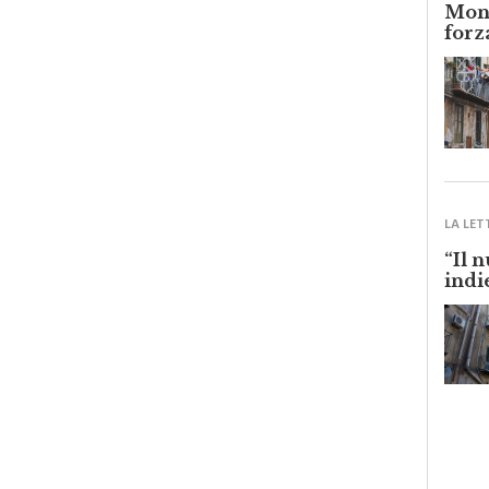
Monr
forz
LA LET
“Il 
indi