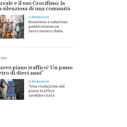
eale e il suo Crocifisso: la
a silenziosa di una comunità
di
Redazione
Riceviamo e volentieri
pubblichiamo un
testo inviato dalla
scrittrice monrealese
Mariella Sapienza
all'indomani della
Festa del Santissimo
Crocifisso
TERA
nuovo piano traffico? Un passo
etro di dieci anni”
di
Redazione
"Una rivoluzione del
piano traffico
sarebbe stata
efficace se preceduta
da una rivoluzione
culturale"