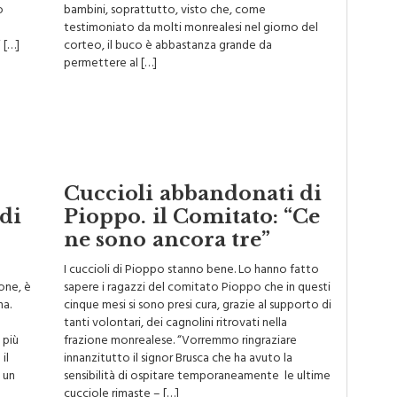
o
bambini, soprattutto, visto che, come
testimoniato da molti monrealesi nel giorno del
 […]
corteo, il buco è abbastanza grande da
permettere al […]
Cuccioli abbandonati di
di
Pioppo. il Comitato: “Ce
ne sono ancora tre”
I cuccioli di Pioppo stanno bene. Lo hanno fatto
ione, è
sapere i ragazzi del comitato Pioppo che in questi
na.
cinque mesi si sono presi cura, grazie al supporto di
tanti volontari, dei cagnolini ritrovati nella
 più
frazione monrealese. “Vorremmo ringraziare
il
innanzitutto il signor Brusca che ha avuto la
 un
sensibilità di ospitare temporaneamente le ultime
cucciole rimaste – […]