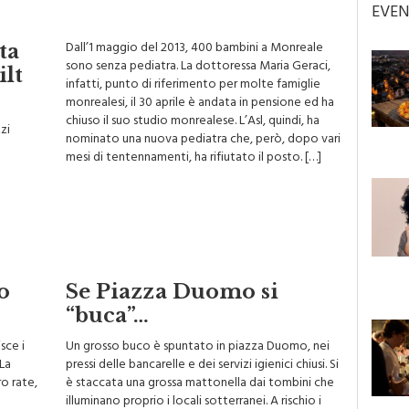
EVEN
Dall’1 maggio del 2013, 400 bambini a Monreale
ta
sono senza pediatra. La dottoressa Maria Geraci,
ilt
infatti, punto di riferimento per molte famiglie
monrealesi, il 30 aprile è andata in pensione ed ha
chiuso il suo studio monrealese. L’Asl, quindi, ha
zi
nominato una nuova pediatra che, però, dopo vari
mesi di tentennamenti, ha rifiutato il posto. […]
o
Se Piazza Duomo si
“buca”…
sce i
Un grosso buco è spuntato in piazza Duomo, nei
 La
pressi delle bancarelle e dei servizi igienici chiusi. Si
ro rate,
è staccata una grossa mattonella dai tombini che
illuminano proprio i locali sotterranei. A rischio i