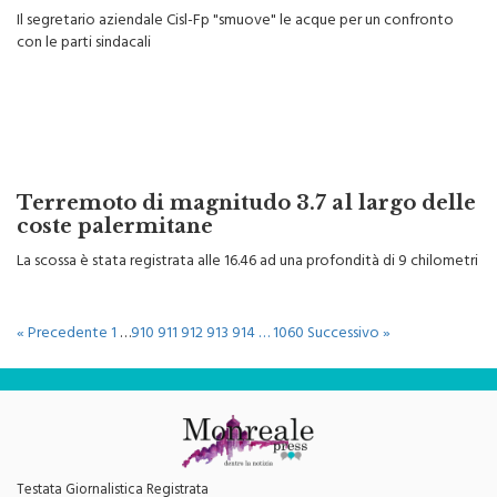
uffici, Giacopelli: "Fermi al palo"
Il segretario aziendale Cisl-Fp "smuove" le acque per un confronto
con le parti sindacali
Terremoto di magnitudo 3.7 al largo delle
coste palermitane
La scossa è stata registrata alle 16.46 ad una profondità di 9 chilometri
« Precedente
1
…
910
911
912
913
914
…
1060
Successivo »