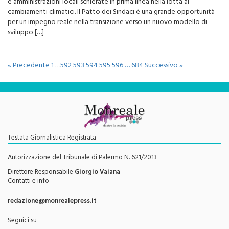
e amministrazioni locali schierate in prima linea nella lotta ai
cambiamenti climatici. Il Patto dei Sindaci è una grande opportunità
per un impegno reale nella transizione verso un nuovo modello di
sviluppo […]
« Precedente
1
…
592
593
594
595
596
…
684
Successivo »
Testata Giornalistica Registrata
Autorizzazione del Tribunale di Palermo N. 621/2013
Direttore Responsabile
Giorgio Vaiana
Contatti e info
redazione@monrealepress.it
Seguici su