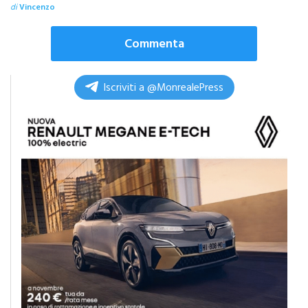
Commenta
Iscriviti a @MonrealePress