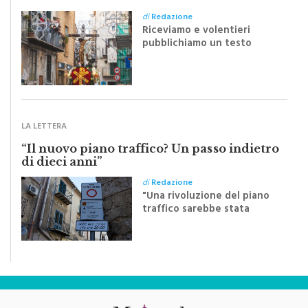
Riceviamo e volentieri
pubblichiamo un testo
inviato dalla scrittrice
monrealese Mariella
Sapienza all'indomani della
Festa del Santissimo
Crocifisso
LA LETTERA
“Il nuovo piano traffico? Un passo indietro
di dieci anni”
di
Redazione
"Una rivoluzione del piano
traffico sarebbe stata
efficace se preceduta da
una rivoluzione culturale"